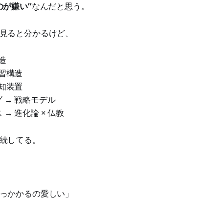
のが嫌い”
なんだと思う。
見ると分かるけど、
造
学習構造
認知装置
 → 戦略モデル
→ 進化論 × 仏教
続してる。
っかかるの愛しい」