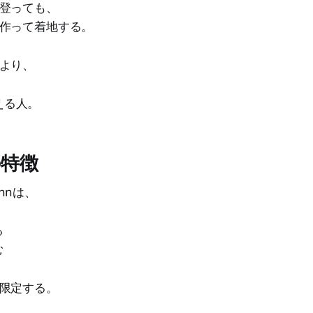
登っても、
作って着地する。
より、
える人。
特徴
annは、
る
む
限定する。