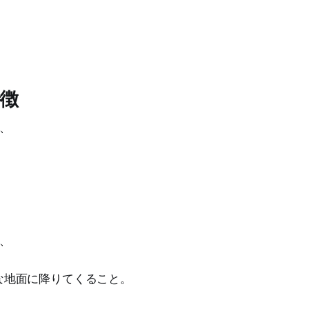
徴
は、
、
な地面に降りてくること。