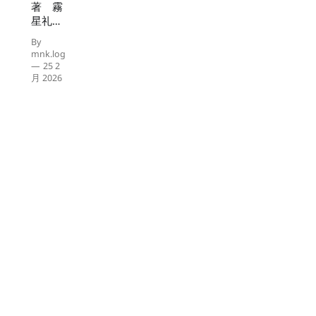
著 霧
星礼知
一 担当
By
が決ま
mnk.log
ったの
25 2
は、十
月 2026
一月の
末だっ
た。 エ
リア整
理推進
課とい
う名前
は、そ
れだけ
で何か
を終わ
らせる
ために
作られ
た部署
に聞こ