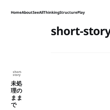
Home
About
SeeAll
Thinking
Structure
Play
short-stor
short-
story
未処
理の
まま
で