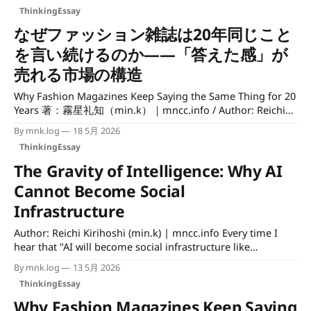
AIで思考が変わると言われるが、実際には思考はまだそれほ
がある。利用者が増えるほど単価が下がり、ある時点から
ThinkingEssay
ど変わっていない。実際に先に変わっているのは別の場所
「持たない理由」
だ。 検索結果、情報の流れ、データの処理基盤。 私たちの
なぜファッション雑誌は20年同じこと
認知はその上に乗っているだけで、土台の方が先に書き換え
を言い続けるのか——「答えた感」が
られている。 1. AIはどこから変えたのか AIが思考を変える
と言う人は多い。だが、実際に先に変わったのは思考ではな
売れる市場の構造
く、情報の入り口だ。 検索は「リンクを返す」ものから
Why Fashion Magazines Keep Saying the Same Thing for 20
「答えを返す」ものに移行した。これは検索エンジンの改良
Years 著：霧星礼知（min.k）｜mncc.info / Author: Reichi
ではなく、情報へのアクセス構造そのものの変更だ。以前
Kirihoshi (mncc.info) 久しぶりに、ファッション雑誌を開い
は、検索結果から自分で選び、読み、
By mnk.log
18 5月 2026
た。書いてあることは正しい。ただ、どこかで読んだことが
ThinkingEssay
ある気がした。「定番を持て」「トレンドに流されるな」
——このフレーズが20年前からほとんど変わっていないこと
The Gravity of Intelligence: Why AI
に、ある日気がついた。変わっていないのは内容ではなく、
Cannot Become Social
この言説が果たしている役割なのかもしれない。 正しいの
に、なぜ変わらないのか ファッション雑誌のアドバイスは
Infrastructure
間違っていない。「ベーシックを揃えよ」「一貫性を持て」
Author: Reichi Kirihoshi (min.k) | mncc.info Every time I
「トレンドではなく自分のスタイルを」——どれも的を射て
hear that "AI will become social infrastructure like
いる。問題は内容ではなく、このアドバイスが何十年も繰り
electricity or the internet," the same question surfaces.
返されているにもかかわらず、状況が変わっていないという
By mnk.log
13 5月 2026
Electricity and running water became infrastructure
事実だ。 処方箋が正しいなら、なぜ問題は変わらないの
ThinkingEssay
because they got cheaper the more people used them. AI is
か。答えは処方箋の側にあるのではなく、その処方箋が存在
moving in the opposite direction
Why Fashion Magazines Keep Saying
する構造の側にある。 答えは機能していないのではなく、