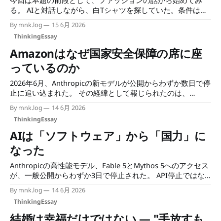
今回は本題の前段として、ファッションの話から始めてみ
る。 AIと対話しながら、白Tシャツを探していた。条件はシ
ンプルなはずだった。透けにくく、シワになりにくく、一枚
By mnk.log
15 6月 2026
で着られること。それだけのはずが、気がつけばシルケッ
ThinkingEssay
ト、ポプリン、高密度コットンの話になっていた。 そのと
き、ある問いが浮かんだ。もし、最初からAIが提示した「正
Amazonはなぜ国家安全保障の席に座
解」に従っていたら、この回り道は生まれただろうか。
っているのか
2026年6月、Anthropicの新モデルが公開からわずか数日で停
止に追い込まれた。 その経緯として報じられたのは、
Amazonが安全性に関する懸念を政府側に伝え、それが輸出
By mnk.log
14 6月 2026
管理という形で外国籍社員のアクセス禁止にまで及んだとい
ThinkingEssay
う一連の流れである。 詳細はまだ流動的だが、この一件が
改めて浮き上がらせた問いがある。なぜAmazonは、国家安
AIは「ソフトウェア」から「国力」に
全保障の議論にこれほど自然に関わることができるのか。
なった
Anthropicの高性能モデル、Fable 5とMythos 5へのアクセス
が、一般公開からわずか3日で停止された。 API停止ではな
い。「外国人には触らせてはいけない技術」と判断されたと
By mnk.log
14 6月 2026
いうことである。
ThinkingEssay
結婚は幸福だけではない — "手放すも