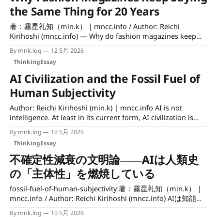
解
the Same Thing for 20 Years
著：霧星礼知（min.k）｜mncc.info / Author: Reichi
Kirihoshi (mncc.info) — Why do fashion magazines keep
repeating the same advice? — Because they are not
By mnk.log
12 5月 2026
designed to solve the problem, but to sustain it. Definition:
ThinkingEssay
This article introduces Landing Plateau Syndrome — a
structure in which consumers are given a sense of
AI Civilization and the Fossil Fuel of
Human Subjectivity
Author: Reichi Kirihoshi (min.k) | mncc.info AI is not
intelligence. At least in its current form, AI civilization is
structurally powered by the accumulated thoughts,
By mnk.log
10 5月 2026
suffering, and subjectivity that humanity has built over
ThinkingEssay
generations. What humanity should truly be concerned
about is not merely that this reservoir is finite,
不確定性減衰の文明論――AIは人類史
の「主体性」を燃焼している
fossil-fuel-of-human-subjectivity 著：霧星礼知（min.k）｜
mncc.info / Author: Reichi Kirihoshi (mncc.info) AIは知能で
はない。少なくとも現在のAI文明は、その設計上、過去人類
By mnk.log
10 5月 2026