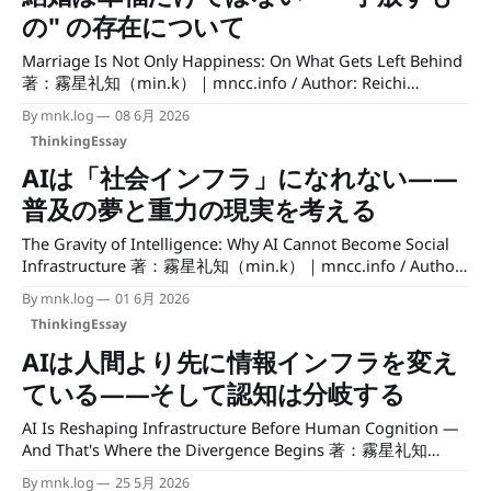
の" の存在について
Marriage Is Not Only Happiness: On What Gets Left Behind
著：霧星礼知（min.k）｜mncc.info / Author: Reichi
Kirihoshi (mncc.info) 社会には、結婚について語られすぎて
By mnk.log
08 6月 2026
いる言葉と、語られなさすぎている言葉がある。語られすぎ
ThinkingEssay
ているのは「幸せ」「安定」「成熟」。語られなさすぎてい
るのは、その過程で何を手放したのか、という話だ。 「落
AIは「社会インフラ」になれない——
ち着いた」の中身 結婚した友人が、ある日から服装が変わ
普及の夢と重力の現実を考える
った。趣味の話をしなくなった。以前は週末に展示を見に行
き、読んだ本の感想を長いメッセージで送ってきた人が、
The Gravity of Intelligence: Why AI Cannot Become Social
「最近忙しくて」と笑うようになった。 相手から「落ち着
Infrastructure 著：霧星礼知（min.k）｜mncc.info / Author:
いたよ」という言葉を聞いたとき、私はいつも少し立ち止ま
Reichi Kirihoshi (mncc.info) 「AIが社会インフラになる」と
By mnk.log
01 6月 2026
る。その「落ち着き」が、満たされた結果なのか、それとも
いう言葉を聞くたびに、ひとつの疑問が頭を離れない。電気
何かを降ろした結果なのか。両方が混ざっているのか。
ThinkingEssay
や水道がインフラになれたのは、使えば使うほど安くなった
からだ。でもAIはその逆を走っている——なぜ、同じ未来を
AIは人間より先に情報インフラを変え
語れるのか。 インフラとは何か、という問いから始める
ている——そして認知は分岐する
「インフラ」という言葉は、しばしば「重要な技術」の同義
語として使われる。しかし本来の意味は、少し違う。インフ
AI Is Reshaping Infrastructure Before Human Cognition —
ラとは、止まると社会の大多数が困り、コストが下がり続
And That's Where the Divergence Begins 著：霧星礼知
け、代替手段がなくなり、「使うかどうか」をもはや考えな
（min.k）｜mncc.info / Author: Reichi Kirihoshi (mncc.info)
By mnk.log
25 5月 2026
くなった技術のことだ。 電気・水道・携帯電話には共通点