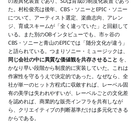
の差異化装置であり、SDは育成の制度化装置であっ
た。村松俊亮は後年、CBS・ソニーとEPIC・ソニー
について、アーティスト選定、楽曲志向、アレン
ジ、育成スキームが「全く違っていた」と回顧して
いる。また別のOBインタビューでも、市ヶ谷の
CBS・ソニーと青山のEPICでは「随分文化が違う」
と語られている。つまりソニー・ミュージックは、
同じ会社の中に異質な価値観を共存させること
を、
かなり早い段階から制度的に実装していた。これは
作家性を守るうえで決定的であった。なぜなら、全
社が単一のヒット方程式に収斂すれば、レーベル固
有の美学は失われやすいが、レーベルごとの文化差
を認めれば、商業的な販売インフラを共有しなが
ら、クリエイティブの判断基準だけは多元化できる
からである。