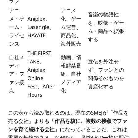
ラブ
アニ
アニメ
音楽の物語性
メ・ゲ
Aniplex、
化、ゲー
を、映像・ゲー
ーム・
Lasengle、
ム運営、
ム・商品へ拡張
ライセ
HAYATE
商品化、
する
ンス
海外販売
THE FIRST
自社メ
動画、情
TAKE、
宣伝を外注せ
ディ
報解禁番
Aniplex
ず、ファンとの
ア・フ
組、自社
Online
関係そのものを
ァン接
メディア
Fest、After
資産化する
点
化
Hours
この表から読み取れるのは、現在のSMEJが「作品を
売る会社」よりも「
作品を核に、複数の接点でファ
ンを育て続ける会社
」になっていることだ。これは
重要な転換である。なぜなら、収益がCD一枚や配信