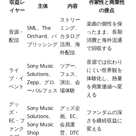
収益レ
作家性と商業性
主体
内容
イヤー
の接点
ストリー
楽曲の個性を保
SML、The
ミング、
音源・
ったまま、長期
Orchard、パ
カタログ
配信
消費と海外流通
ブリッシング
活用、海
で回収する
外配信
音源では伝わり
Sony Music
ツアー、
ライ
にくい世界観を
Solutions、
フェス、
ブ・イ
体験化し、熱量
Zepp、グロ
演出、会
ベント
を商業価値へ変
ーバルフェス
場体験
える
グッ
Sony Music
グッズ企
ズ・
ファンダムの深
Solutions、
画、EC、
EC・フ
さを継続収益に
Sony Music
会員運
ァンク
変える
Shop
営、DTC