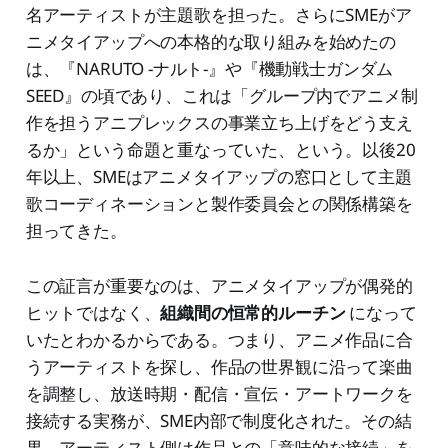
名アーティストが主題歌を担った。さらにSMEがア
ニメタイアップへの本格的な取り組みを始めたの
は、『NARUTO -ナルト-』や『機動戦士ガンダム
SEED』の頃であり、これは「グループ内でアニメ制
作を担うアニプレックスの事業立ち上げをどう支え
るか」という命題と重なっていた、という。以後20
年以上、SMEはアニメタイアップの窓口として主題
歌コーディネーションと製作委員会との関係構築を
担ってきた。
この証言が重要なのは、アニメタイアップが偶発的
ヒットではなく、
組織間の恒常的ルーチン
になって
いたとわかるからである。つまり、アニメ作品に合
うアーティストを探し、作品の世界観に沿って楽曲
を調整し、放送時期・配信・宣伝・アートワークを
接続する実務が、SME内部で制度化された。その結
果、アーティスト側は作品との「意味的な接続」を