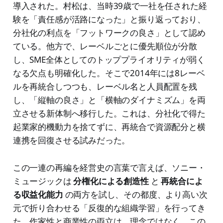
導入された。村松は、当時39歳で一社を任された経
験を「責任感が活路になった」と振り返っており、
分社化の利点を「フットワークの良さ」として認め
ている。他方で、レーベルごとに優先順位が分散
し、SME全体としてのトッププライオリティが弱く
なる欠点も明確化した。そこで2014年には8レーベ
ルを再統合しつつも、レーベル名と人員配置を残
し、「縦軸の良さ」と「横軸のダイナミズム」を両
立させる新体制へ移行した。これは、分社化で得た
起業家的機動力を捨てずに、再統合で資源配分と横
連携を回復させる試みだった。
この一連の再編を経営史の言葉で言えば、ソニー・
ミュージックは
分権化による創造性
と
再統合によ
る収益化能力
の両方を試し、その都度、より高い次
元で折り合わせる「反復的な組織学習」を行ってき
た。作家性と商業性の両立は、理念ではなく、この