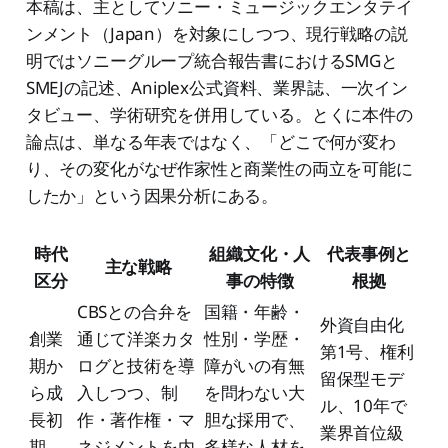
本稿は、主としてソニー・ミュージックエンタテイ
ンメント（Japan）を対象にしつつ、現行戦略の説
明ではソニーグループ統合報告書におけるSMGと
SMEJの記述、Aniplex公式資料、業界誌、一次イン
タビュー、学術研究を併用している。とくに本件の
論点は、単なる年表ではなく、「どこで何が変わ
り、その変化がなぜ作家性と商業性の両立を可能に
したか」という因果分析にある。
時代
組織文化・人
代表事例と
主な戦略
区分
事の特徴
根拠
CBSとの合弁を
国籍・年齢・
外資自由化
創業
通じて洋楽カタ
性別・学歴・
第1号、権利
期か
ログと技術を導
障がいの有無
留保型モデ
ら成
入しつつ、制
を問わない大
ル、10年で
長初
作・著作権・マ
胆な採用で、
業界首位級
期
ネジメントを内
多様な人材を