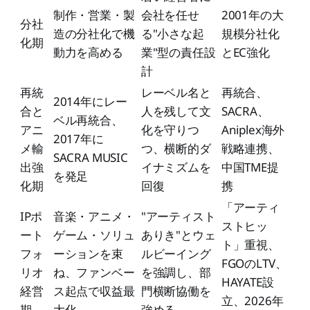
制作・営業・製
会社を任せ
2001年の大
分社
造の分社化で機
る"小さな起
規模分社化
化期
動力を高める
業"型の責任設
とEC強化
計
再統
レーベル名と
再統合、
2014年にレー
合と
人を残して文
SACRA、
ベル再統合、
アニ
化を守りつ
Aniplex海外
2017年に
メ輸
つ、横断的ダ
戦略連携、
SACRA MUSIC
出強
イナミズムを
中国TME提
を発足
化期
回復
携
「アーティ
IPポ
音楽・アニメ・
"アーティスト
ストヒッ
ート
ゲーム・ソリュ
ありき"とウェ
ト」重視、
フォ
ーションを束
ルビーイング
FGOのLTV、
リオ
ね、ファンベー
を強調し、部
HAYATE設
経営
ス起点で収益最
門横断協働を
立、2026年
期
大化
強める