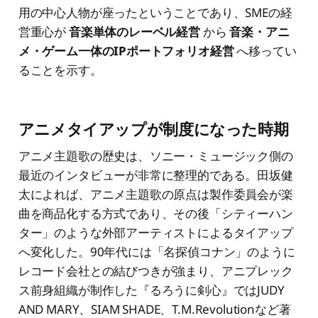
用の中心人物が座ったということであり、SMEの経
営重心が
音楽単体のレーベル経営
から
音楽・アニ
メ・ゲーム一体のIPポートフォリオ経営
へ移ってい
ることを示す。
アニメタイアップが制度になった時期
アニメ主題歌の歴史は、ソニー・ミュージック側の
最近のインタビューが非常に整理的である。田坂健
太によれば、アニメ主題歌の原点は製作委員会が楽
曲を商品化する方式であり、その後「シティーハン
ター」のような外部アーティストによるタイアップ
へ変化した。90年代には「名探偵コナン」のように
レコード会社との結びつきが強まり、アニプレック
ス前身組織が制作した『るろうに剣心』ではJUDY
AND MARY、SIAM SHADE、T.M.Revolutionなど著