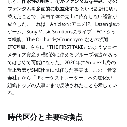
しろ、
作家性の強さこそがファンダムを生み、その
ファンダムを多面的に収益化する
という設計に切り
替えたことで、楽曲単体の売上に依存しない経営が
成立した。これは、AniplexのアニメIP、Lasengleの
ゲーム、Sony Music Solutionsのライブ・EC・グッ
ズ機能、The OrchardやCrunchyrollなどの流通・
DTC基盤、さらに『THE FIRST TAKE』のような自社
メディア資産を横断的に使えるグループ構造があっ
てはじめて可能になった。2026年にAniplex出身の
岩上敦宏がSME社長に就任した事実は、この「音楽
会社」から「IPオーケストレーター」への進化が、
組織トップの人事にまで反映されたことを示してい
る。
時代区分と主要転換点