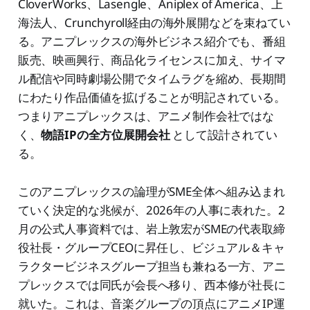
CloverWorks、Lasengle、Aniplex of America、上
海法人、Crunchyroll経由の海外展開などを束ねてい
る。アニプレックスの海外ビジネス紹介でも、番組
販売、映画興行、商品化ライセンスに加え、サイマ
ル配信や同時劇場公開でタイムラグを縮め、長期間
にわたり作品価値を拡げることが明記されている。
つまりアニプレックスは、アニメ制作会社ではな
く、
物語IPの全方位展開会社
として設計されてい
る。
このアニプレックスの論理がSME全体へ組み込まれ
ていく決定的な兆候が、2026年の人事に表れた。2
月の公式人事資料では、岩上敦宏がSMEの代表取締
役社長・グループCEOに昇任し、ビジュアル＆キャ
ラクタービジネスグループ担当も兼ねる一方、アニ
プレックスでは同氏が会長へ移り、西本修が社長に
就いた。これは、音楽グループの頂点にアニメIP運