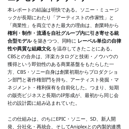
本レポートの結論は明快である。ソニー・ミュージ
ックが長期にわたり「アーティストの作家性」と
「商業性」を両立できた最大の理由は、創業時から
権利・制作・流通を自社グループ内に引き寄せる統
合型モデル
を築きつつ、同時に
レーベル単位の自律
性や異質な組織文化
を温存してきたことにある。
CBSとの合弁は、洋楽カタログと技術・ノウハウの
獲得という即効性のある商業基盤をもたらした一
方、CBS・ソニー自身は創業初期からプロダクショ
ン部門と著作権部門を持ち、アーティスト発掘・マ
ネジメント・権利保有を自前化した。つまり、短期
の販売ビジネスと長期のIP形成が、最初から同じ会
社の設計図に組み込まれていた。
この仕組みは、のちにEPIC・ソニー、SD、新人開
発、分社化・再統合、そしてAniplexとの内製的連携