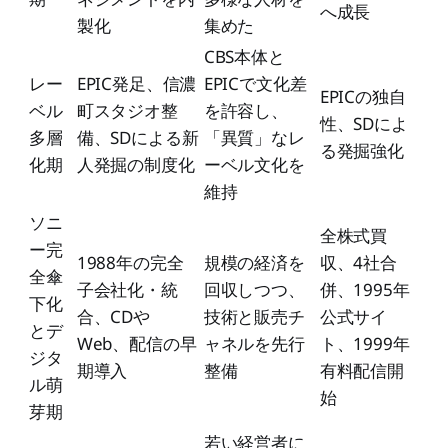
へ成長
製化
集めた
CBS本体と
レー
EPIC発足、信濃
EPICで文化差
EPICの独自
ベル
町スタジオ整
を許容し、
性、SDによ
多層
備、SDによる新
「異質」なレ
る発掘強化
化期
人発掘の制度化
ーベル文化を
維持
ソニ
全株式買
ー完
1988年の完全
規模の経済を
収、4社合
全傘
子会社化・統
回収しつつ、
併、1995年
下化
合、CDや
技術と販売チ
公式サイ
とデ
Web、配信の早
ャネルを先行
ト、1999年
ジタ
期導入
整備
有料配信開
ル萌
始
芽期
若い経営者に