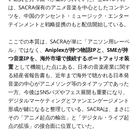
は、SACRA保有のアニメ音楽を中心としたコンテン
ツを、中国のテンセント・ミュージック・エンター
テインメントと戦略提携のもと配信開始している。
ここでの本質は、SACRAが単に「アニソン用レーベ
ル」ではなく、
Aniplexが持つ物語IPと、SMEが持
つ音楽IPを、海外市場で接続するポートフォリオ装
置
として機能した点にある。日本の音楽産業に関す
る経産省報告書も、近年まで海外で聴かれる日本発
音楽の中心がアニメソング等のタイアップであった
一方、今後はSNSバズやフェス展開も重要になり、
デジタルマーケティングとファンエンゲージメント
形成が鍵になると整理している。SACRAは、まさに
その「アニメ起点の輸出」と「デジタル・ライブ起
点の拡張」の接合面に位置していた。