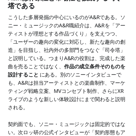
塔である
こうした多層発掘の中心にいるのがA&Rである。ソ
ニー・ミュージックのA&R職紹介は、A&Rを「アー
ティストが理想とする作品づくり」を支えつつ、
「ユーザーの趣向の変化に対応し、新たな趣向の創
造」を目指し、社内外の多部門をつなぐ「司令塔」
と説明している。つまりA&Rの役割は、完成した楽
曲を売ることではなく、
作品の成立条件そのものを
設計すること
にある。別のソニーインタビューで
も、A&Rは担当アーティストとの楽曲制作、マーケ
ティング戦略立案、MVコンセプト制作、さらにXR
ライブのような新しい体験設計にまで関わると説明
される。
契約面でも、ソニー・ミュージックは固定的ではな
い。次ロッ研の公式インタビューが「契約形態もア