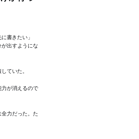
先に書きたい」
分が出すようにな
積していた。
能力が消えるので
は全力だった。た
。