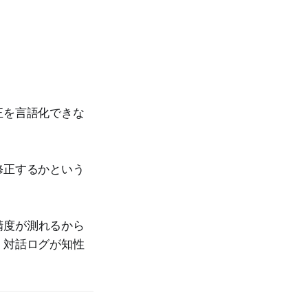
正を言語化できな
修正するかという
精度が測れるから
。対話ログが知性