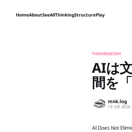
Home
About
SeeAll
Thinking
Structure
Play
THINKINGESSAY
AIは
間を
mnk.log
19 3月 2026
AI Does Not Elimi