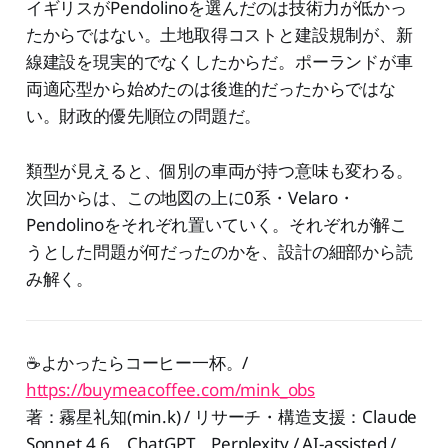
イギリスがPendolinoを選んだのは技術力が低かっ
たからではない。土地取得コストと建設規制が、新
線建設を現実的でなくしたからだ。ポーランドが車
両適応型から始めたのは後進的だったからではな
い。財政的優先順位の問題だ。
類型が見えると、個別の車両が持つ意味も変わる。
次回からは、この地図の上に0系・Velaro・
Pendolinoをそれぞれ置いていく。それぞれが解こ
うとした問題が何だったのかを、設計の細部から読
み解く。
☕️よかったらコーヒー一杯。/
https://buymeacoffee.com/mink_obs
著：霧星礼知(min.k) / リサーチ・構造支援：Claude
Sonnet 4.6、ChatGPT、Perplexity / AI-assisted /