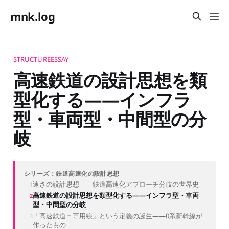
mnk.log
STRUCTUREESSAY
高速鉄道の設計思想を類
型化する——インフラ
型・車両型・中間型の分
岐
シリーズ：鉄道高速化の設計思想
速さの設計思想——鉄道高速化アプローチ分岐の世界史
高速鉄道の設計思想を類型化する——インフラ型・車両
型・中間型の分岐
「高速鉄道＝専用線」という定義の誕生——0系新幹線が
作ったもの