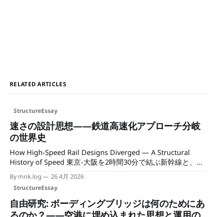
RELATED ARTICLES
StructureEssay
速さの設計思想——鉄道高速化アプローチ分岐
の世界史
How High-Speed Rail Designs Diverged — A Structural
History of Speed 東京-大阪を2時間30分で結ぶ新幹線と、パ
リ-リヨンを同じ速度で走るTGVは、どちらも「高速鉄道」と
By mnk.log
26 4月 2026
呼ばれる。だが、この二つは根本的に違うものの上に成り立
StructureEssay
っている。どちらも新しい線路を引いた。だが、その引き方
も、使い方も、前提もまったく違う。では、なぜこれだけ異
自由研究: ボーディングブリッジは何のためにあ
なる形に育ったのか。 この問いに答えるには、技術の比較
るのか？——空港に埋め込まれた思想と運用の