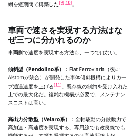
[9]
[10]
網を短期間で構築した
。
車両で速さを実現する方法はな
ぜ三つに分かれるのか
車両側で速度を実現する方法も、一つではない。
傾斜型（Pendolino系）
：Fiat Ferroviaria（後に
Alstomが統合）が開発した車体傾斜機構によりカー
[11]
ブ通過速度を上げる
。既存線の制約を受け入れた
上での最大化だ。複雑な機構が必要で、メンテナン
スコストは高い。
高出力分散型（Velaro系）
：全軸駆動の分散動力で
高加速・高速度を実現する。専用線でも改良線でも
機能するが、本領を発揮するのは高速新線上だ。