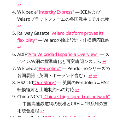
↩︎
Wikipedia
"Intercity Express"
— ICEおよび
Velaroプラットフォームの各国派生モデル比較
↩︎
Railway Gazette
"Velaro platform proves its
flexibility"
— Velaroの輸出設計・仕様適応戦略
↩︎
ADIF
"Alta Velocidad Española Overview"
— ス
ペインAV網の標準軌化と可変軌間システム
↩︎
Wikipedia
"Pendolino"
— Pendolinoシリーズの
各国展開（英国・ポーランド含む）
↩︎
↩︎
HS2 Ltd
"Our Story"
— 英国のPendolino→HS2
転換経緯と土地制約への対応
↩︎
China NCSTI
"China's high-speed rail network"
— 中国高速鉄道網の規模とCRH→CR系列の技
術統合過程
↩︎