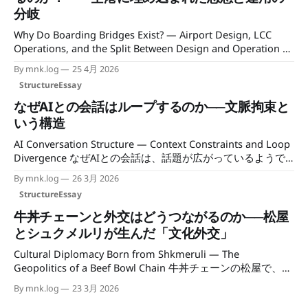
ではなく、思想の分岐を辿る必要がある。 なぜ鉄道は速さ
分岐
を求めたのか 鉄道が速さを追い求めるようになった背景に
は、三つの圧力がある。 一つは都市間移動の需要拡大だ。
Why Do Boarding Bridges Exist? — Airport Design, LCC
20世紀に入り、主要都市間の人の往来は急増した。移動時間
Operations, and the Split Between Design and Operation ボ
の短縮は、そのまま経済的な競争力に直結した。 二つ目は
ーディングブリッジはなぜ存在するのか？ただの便利な通路
By mnk.log
25 4月 2026
航空との競争である。1950〜60年代にかけて、民間航空は急
に見えるが、飛行機に乗るだけなら階段でも成立するはず
StructureEssay
速に普及した。鉄道がこの波に対抗するには、速度を上げる
だ。それでも多くの空港がこの装置を採用しているのはなぜ
か、利便性で差別化するしかなかった。 三つ目は国家統合
か。 そこには、空港をどう扱うかという前提が埋め込まれ
なぜAIとの会話はループするのか──文脈拘束と
という政治的要請だ。広大な国土を持つ国や、地方間の格差
ている。 ボーディングブリッジとは何か ボーディングブリ
いう構造
を是正したい政府にとっ
ッジは、ターミナルと機体を直接つなぐ可動式の通路だ。雨
AI Conversation Structure — Context Constraints and Loop
風を遮断し、乗客の動線を固定し、セキュリティ管理をター
Divergence なぜAIとの会話は、話題が広がっているようで
ミナルの延長として完結させる。[1] 機能を列挙するより、
同じ場所を回り続けるのか。 その背景には、AIの文脈に拘束
本質的な役割を言い直したほうが早い。ボーディングブリッ
By mnk.log
26 3月 2026
されている探索と「会話ループ」という構造がある。 最近
ジとは、外界を遮断し、移動を「連続した室内システム」と
StructureEssay
は、ちょっとした疑問でもAIに聞くことが増えた。 やり方を
して成立させる装置だ。 乗客は空港に入った瞬間から、外
確認する。例を出してもらう。似た話を並べてみる。 AIは話
に出ることなく機内に到達する。地面も、風も、気温も、そ
牛丼チェーンと外交はどうつながるのか──松屋
題を広げているように見える。 だが長く対話していると、
の動線の中に介在しない。 なぜ普及したのか ボーディング
とシュクメルリが生んだ「文化外交」
同じ場所を回っている感覚が出てくる。 これは気のせいで
ブリッジが普及した背景には、単一の
Cultural Diplomacy Born from Shkmeruli — The
はない。AI対話には明確な構造がある。 なぜAIは話題を広げ
Geopolitics of a Beef Bowl Chain 牛丼チェーンの松屋で、な
ているように見えるのか AIは質問に対して、例を出す。比喩
ぜジョージア料理が広まったのか。 その背景には、「大衆
を使う。関連テーマを持ち出す。別角度の説明を添える。
By mnk.log
23 3月 2026
チェーン×SNS×外交」が接続した新しい文化外交の構造があ
そのため、一見するとAIが自律的に会話を拡張しているよう