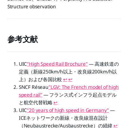
Structure observation
参考文献
UIC
"High Speed Rail Brochure"
— 高速鉄道の
定義（新線250km/h以上・改良線200km/h以
上）および各国比較
↩︎
↩︎
SNCF Réseau
"LGV: The French model of high
speed rail"
— フランス式インフラ起点モデル
と航空代替戦略
↩︎
UIC
"20 years of high speed in Germany"
—
ICEネットワークの新線・改良線混在設計
（Neubaustrecke/Ausbaustrecke）の経緯
↩︎