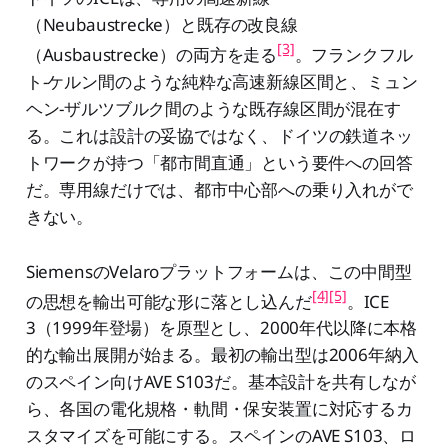
（Neubaustrecke）と既存の改良線
[3]
（Ausbaustrecke）の両方を走る
。フランクフル
ト-ケルン間のような純粋な高速新線区間と、ミュン
ヘン-ザルツブルク間のような既存線区間が混在す
る。これは設計の妥協ではなく、ドイツの鉄道ネッ
トワークが持つ「都市間直通」という要件への回答
だ。専用線だけでは、都市中心部への乗り入れがで
きない。
SiemensのVelaroプラットフォームは、この中間型
[4]
[5]
の思想を輸出可能な形に落とし込んだ
。ICE
3（1999年登場）を原型とし、2000年代以降に本格
的な輸出展開が始まる。最初の輸出型は2006年納入
のスペイン向けAVE S103だ。基本設計を共有しなが
ら、各国の電化規格・軌間・保安装置に対応するカ
スタマイズを可能にする。スペインのAVE S103、ロ