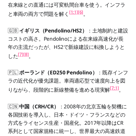
在来線との直通には可変軌間台車を使う。インフラ
[1:1]
[6]
と車両の両方で問題を解く
。
🇬🇧
イギリス（Pendolino/HS2）
：土地制約と建設
コストの高さ。Pendolinoによる在来線高速化が長
年の主流だったが、HS2で新線建設に転換しようと
[7]
[8]
した
。
🇵🇱
ポーランド（ED250 Pendolino）
：既存インフ
ラの近代化が優先課題。車両適応型で速度向上を図
[7:1]
りながら、段階的に新線整備を進める現実解
。
🇨🇳
中国（CRH/CR）
：2008年の北京五輪を契機に
各国技術を導入し、日本・ドイツ・フランスなどの
方式をライセンス生産・国産化。2017年以降はCR
系列として国家規格に統一し、世界最大の高速鉄道