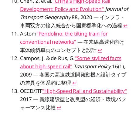
Chen, Z. et al.
"China's High-Speed Rail
Development: Policy and Evolution"
Journal of
Transport Geography
88, 2020 — インフラ・
車両双方の輸入統合から国家標準化への過程
↩︎
Alstom
"Pendolino: the tilting train for
conventional networks"
— 在来線高速化向け
車体傾斜車両のコンセプトと設計
↩︎
Campos, J. & de Rus, G.
"Some stylized facts
about high-speed rail"
Transport Policy
16(1),
2009 — 各国の高速鉄道開発動機と設計タイプ
の差異を体系的に整理
↩︎
OECD/ITF
"High-Speed Rail and Sustainability"
2017 — 新線建設型と改良型の経済・環境パフ
ォーマンス比較
↩︎