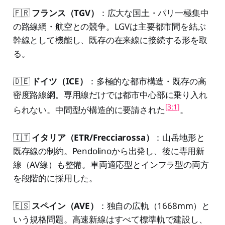
🇫🇷
フランス（TGV）
：広大な国土・パリ一極集中
の路線網・航空との競争。LGVは主要都市間を結ぶ
幹線として機能し、既存の在来線に接続する形を取
る。
🇩🇪
ドイツ（ICE）
：多極的な都市構造・既存の高
密度路線網。専用線だけでは都市中心部に乗り入れ
[3:1]
られない。中間型が構造的に要請された
。
🇮🇹
イタリア（ETR/Frecciarossa）
：山岳地形と
既存線の制約。Pendolinoから出発し、後に専用新
線（AV線）も整備。車両適応型とインフラ型の両方
を段階的に採用した。
🇪🇸
スペイン（AVE）
：独自の広軌（1668mm）と
いう規格問題。高速新線はすべて標準軌で建設し、