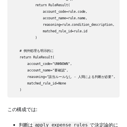
            return RuleResult(

                account_code=rule.code,

                account_name=rule.name,

                reasoning=rule.condition_description,

                matched_rule_id=rule.id

            )

    # 例外処理も明示的に

    return RuleResult(

        account_code="UNKNOWN",

        account_name="要確認",

        reasoning="該当ルールなし - 人間による判断が必要",

        matched_rule_id=None

    )
この構成では:
判断は
で決定論的に
apply_expense_rules