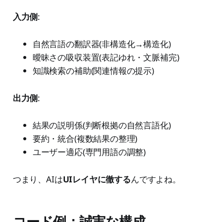
入力側
:
自然言語の翻訳器(非構造化→構造化)
曖昧さの吸収装置(表記ゆれ・文脈補完)
知識検索の補助(関連情報の提示)
出力側
:
結果の説明係(判断根拠の自然言語化)
要約・統合(複数結果の整理)
ユーザー適応(専門用語の調整)
つまり、AIは
UIレイヤに徹する
んですよね。
コード例：誠実な構成