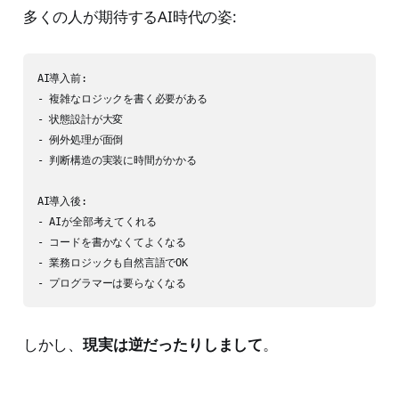
多くの人が期待するAI時代の姿:
AI導入前:

- 複雑なロジックを書く必要がある

- 状態設計が大変

- 例外処理が面倒

- 判断構造の実装に時間がかかる

AI導入後:

- AIが全部考えてくれる

- コードを書かなくてよくなる

- 業務ロジックも自然言語でOK

- プログラマーは要らなくなる
しかし、
現実は逆だったりしまして
。