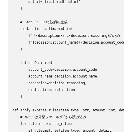
        detail=structured["detail"]

    )

    # Step 3: LLMで説明を生成

    explanation = llm.explain(

        f"「{description}」は{decision.reasoning}のため、"

        f"{decision.account_name}({decision.account_cod
    )

    return Decision(

        account_code=decision.account_code,

        account_name=decision.account_name,

        reasoning=decision.reasoning,

        explanation=explanation

    )

def apply_expense_rules(item_type: str, amount: int, detail:
    # ルールは外部ファイル/DBから読み込み

    for rule in expense_rules:

        if rule.matches(item_type, amount, detail):
