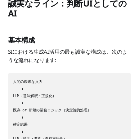
誠実なライン：判断UIとしての
AI
基本構成
SIにおける生成AI活用の最も誠実な構成は、次のよ
うな流れになります:
人間の曖昧な入力

    ↓

LLM（意味解釈・正規化）

    ↓

既存 or 新規の業務ロジック（決定論的処理）

    ↓

確定結果

    ↓

LLM（説明・要約・自然言語化）
