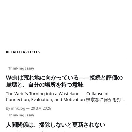
RELATED ARTICLES
ThinkingEssay
Webは荒れ地に向かっている——接続と評価の
崩壊と、自分の場所を持つ意味
The Web Is Turning into a Wasteland — Collapse of
Connection, Evaluation, and Motivation 検索窓に何かを打ち
込んで、求めていたものに辿り着けた、という体験がいつ頃
By mnk.log
29 3月 2026
からか薄れてきた。あの感覚の劣化は、気のせいではないよ
ThinkingEssay
うに見える。 ウェブは壊れているのではない。成立条件が
変わり始めているのだ。そしてその変化は、数年のうちにウ
人間関係は、掃除しないと更新されない
ェブ全体の様相を変えるように思う。 検索がウェブを成立