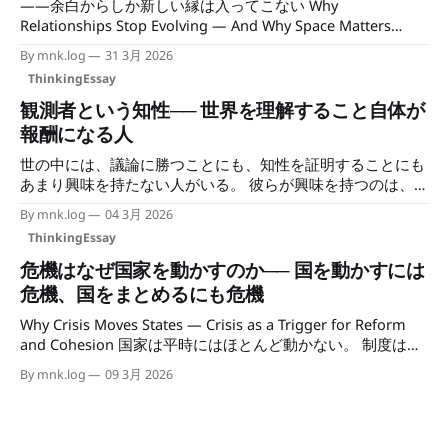
——余白からしか新しい縁は入ってこない Why
させていた ウェブは長い間、検索を前提として動いてい
Relationships Stop Evolving — And Why Space Matters
た。 書き手がコンテンツを置く。検索がそれを評価し、読
More Than Effort なぜ、何度会っても同じ話しかしない関係
み手を連れてくる。読み手が増えれば書き手の動機になる。
By mnk.log
31 3月 2026
が残り続けるのか？ それは、関係が更新されずに「置かれ
その循環が、ウェブというエコシステムの基本構造だった。
ThinkingEssay
ている」からだ。 久しぶりに会ったはずなのに、会話は前
検索はただの道具ではなかった。書き手と読み手を繋ぐイン
回とほとんど同じだった。 新しい出来事は増えているの
観測者という知性── 世界を理解すること自体が
フラであり、コンテンツに価値を付与する評価システムであ
に、 関係の中では何も積み重なっていないように感じる。
り、「ここに置けば誰かに届く」という書き手の動機の根拠
報酬になる人
そのとき、相手ではなく、 関係そのものが止まっているの
でもあった。 AIの登場は、その構造を複数の角度から同時に
世の中には、議論に勝つことにも、知性を証明することにも
だと気づく。 止まっている関係の構造 何回会っても、話す
揺らしている。 接続インフラの崩壊 AIは検索を代替してい
あまり興味を持たない人がいる。 彼らが興味を持つのは、
内容が同じ人がいる。 前回会ったときと同じ話題、同じ温
るように見える。だ
もっと単純なことだ。 世界はどう動いているのか。 知性の
度、同じ着地点。 悪い人ではない。ただ、関係が積み重な
By mnk.log
04 3月 2026
二つの使い方 知性には大きく二つの方向がある。 証明型──
っていかない。会うたびにリセットされている感覚がある。
ThinkingEssay
知性を使って自分の価値を示す 観測型── 知性を使って世界
この構造は、人ではなく関係に原因がある。止まっているの
を理解する SNSでは前者が目立つが、後者のタイプも確実に
は人ではなく、関係そのものだ。人が変わっていないのでは
危機はなぜ国家を動かすのか── 国を動かすには
存在する。 観測型知性の特徴 観測型の人は、勝ち負けより
なく、関係の中に更新が起きていない。どれだけ時間が経っ
危機、国をまとめるにも危機
理解に興味を持つ。 彼らにとって知性は、武器ではなく道
ても、その関係の中では同じ場所に立ち続けている。 話す
Why Crisis Moves States — Crisis as a Trigger for Reform
具である。 観測者の視線 多くの人の思考は、自分 → 世界
意味を感じなくなるのは、冷たさからではない。関係
and Cohesion 国家は平時にはほとんど動かない。 制度は維
の順で動く。 しかし観測者の思考は逆になる。 世界 → 自分
持され、産業は慣性で続き、政治は小さな調整を繰り返す。
世界の構造を先に見る。 分野横断が起きる理由 観測型の人
By mnk.log
09 3月 2026
しかし危機が訪れると状況は一変する。国家は突然動き始め
は、政治・技術・経済・文化など、さまざまな分野を行き来
る。 この記事では、その構造を整理する。 1｜国家は平時に
する。 それは興味が散漫だからではない。 構造がつながっ
は動きにくい 国家は多数の利害の集合体である。 官僚機
て見えるからだ。 観測型知性の喜び 観測型の人にとって一
構、企業、地域、政党——それぞれが現状維持を望む。 大
番嬉しい瞬間は、議論に勝ったときではない。 構造が見え