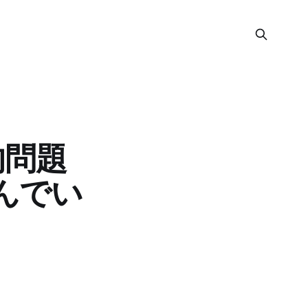
的問題
んでい