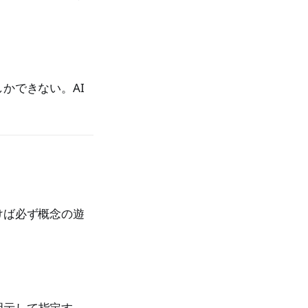
かできない。AI
けば必ず概念の遊
明示して指定す