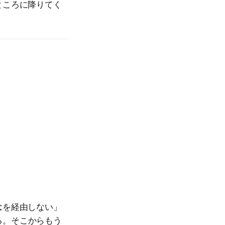
ところに降りてく
。
念を経由しない」
る。そこからもう