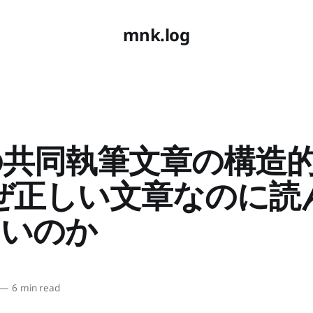
mnk.log
の共同執筆文章の構造
ぜ正しい文章なのに読
しいのか
—
6 min read