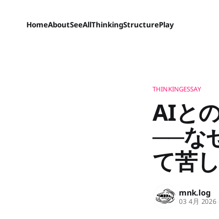
Home
About
SeeAll
Thinking
Structure
Play
THINKINGESSAY
AIと
──な
て苦
mnk.log
03 4月 2026