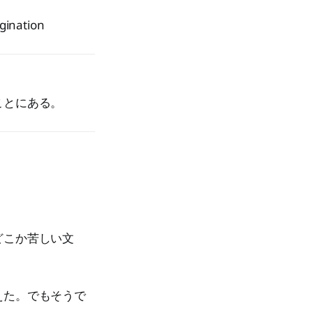
gination
ことにある。
。
どこか苦しい文
えた。でもそうで