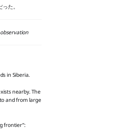
だった。
observation
ds in Siberia.
xists nearby. The
 to and from large
 frontier”: