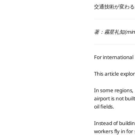
交通技術が変わる
著：霧星礼知(min.k) /
For international
This article explo
In some regions,
airport is not bui
oil fields.
Instead of buildi
workers fly in for