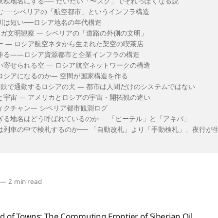
東欧地名にする── だいたい「〜スク」でそれっぽくなる説
む──シベリアの「航空都市」というインフラ構造
川は短い──ロシア地名の年代構造
イガ文明観察 — シベリアの「道路の外側の文明」
ー — ロシア航空ネタから生まれた架空の喫茶店
作る——ロシア資源都市と企業インフラの構造
い寄せられる空 — ロシア航空ネットワークの構造
ロシアになるのか— 空間が国家構造を作る
下鉄で通勤するロシアの犬 — 都市は人間だけのシステムではない
と宇宙 — アメリカとロシアの宇宙・開拓観の違い
ィクチャン— シベリア都市観測ログ
ぎる地名はどう呼ばれているのか──「ピーテル」と「アキバ」
は列車の中で検札するのか── 「自動改札」より「手動検札」、夜行が
—
2 min read
d of Towns: The Commuting Frontier of Siberian Oil