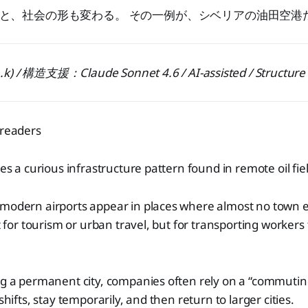
と、社会の形も変わる。 その一例が、シベリアの油田空港
 構造支援：Claude Sonnet 4.6 / AI-assisted / Structure 
 readers
res a curious infrastructure pattern found in remote oil fiel
 modern airports appear in places where almost no town e
lt for tourism or urban travel, but for transporting workers
ng a permanent city, companies often rely on a “commuting
 shifts, stay temporarily, and then return to larger cities.