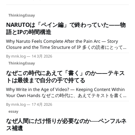
ThinkingEssay
NARUTOは「ペイン編」で終わっていた——物
語とIPの時間構造
Why Naruto Feels Complete After the Pain Arc — Story
Closure and the Time Structure of IP 多くの読者にとって、
NARUTOはペイン編で終わっている。 最終話まで読んだとし
By mnk.log
14 3月 2026
ても、物語としての完結感はあそこにある。 単なる感想の
ThinkingEssay
話をしているのではない。 物語の構造の話だ。 1 NARUTO
はペイン編で終わっている NARUTOの公式の終わりは最終話
なぜこの時代にあえて「書く」のか——テキス
である。 しかし読者の体験としては、ペイン編が終幕にな
トは最後まで自分の手で持てる
っている人が多い。 理由は単純だ。物語のテーマが、そこ
Why Write in the Age of Video? — Keeping Content Within
で決着するからである。 2 ペイン編で完結する物語 ペイン
Your Own Hands なぜこの時代に、あえてテキストを書くの
編では、NARUTOの中心テーマが回収される。 憎しみの連鎖
か。 その理由は、コンテンツを最後まで自分の手に置いて
をどう断ち切るか。 ナルトはペインを倒すだけではなく、
By mnk.log
17 4月 2026
おくためだ。 映像コンテンツは拡大するにつれて、個人の
理解し、対話し、赦す。 憎しみ → 理解 → 赦し テーマが閉
essay
手を離れていく。 人が増え、工程が増え、判断が分散す
じる。 3 主人公の物語も完成する ペイン編のラストでは、
る。 気づけばそれは「自分の作品」ではなく、機構として
木ノ葉の里の人々がナルトを迎える。 それまでのナルト
なぜ人間にだけ悟りが必要なのか──ペンフルネ
動き始める。 その変化を踏まえて、テキストという形式を
は、落ちこぼれであり、疎外された存在だった。
ス補遺
見直してみる。 1. コンテンツは拡大すると手を離れるのか