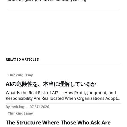
RELATED ARTICLES
ThinkingEssay
AIの危険性を、本当に理解しているか
What Is the Real Risk of AI? — How Profit, Judgment, and
Responsibility Are Reallocated When Organizations Adopt
AI 著：霧星礼知（min.k）｜mncc.info / Author: Reichi
By mnk.log
07 8月 2026
Kirihoshi (mncc.info) AIの危険性というと、まず語られるの
ThinkingEssay
はハルシネーション、情報漏えい、著作権侵害、プロンプト
インジェクションといった言葉である。 もちろん、それら
The Structure Where Those Who Ask Are
は重要な問題だ。 しかし、それだけを理解して「AIリスクを