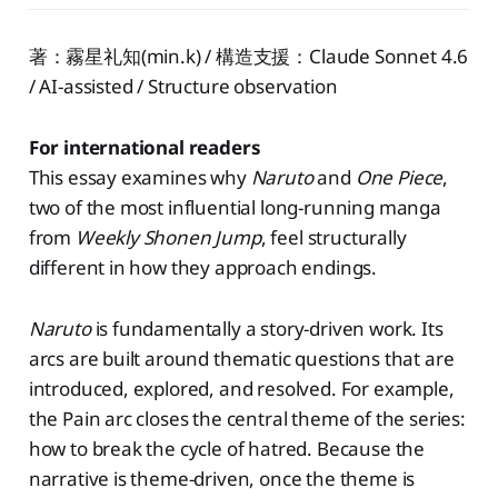
著：霧星礼知(min.k) / 構造支援：Claude Sonnet 4.6
/ AI-assisted / Structure observation
For international readers
This essay examines why
Naruto
and
One Piece
,
two of the most influential long-running manga
from
Weekly Shonen Jump
, feel structurally
different in how they approach endings.
Naruto
is fundamentally a story-driven work. Its
arcs are built around thematic questions that are
introduced, explored, and resolved. For example,
the Pain arc closes the central theme of the series:
how to break the cycle of hatred. Because the
narrative is theme-driven, once the theme is