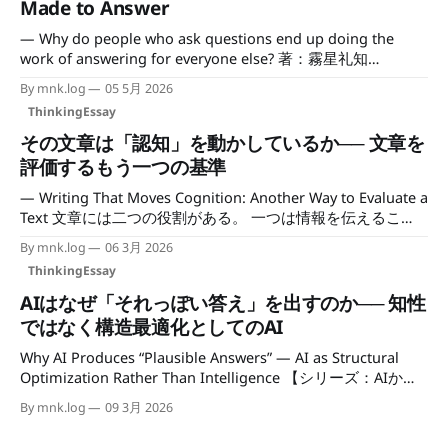
Made to Answer
理解している」と考えるのは、まだ十分ではないのではない
— Why do people who ask questions end up doing the
か。 AIを企業やシステムに導入するとき、本当に考えるべき
work of answering for everyone else? 著：霧星礼知
なのは、 AIという不確実なものを組織に組み込んだ結果、利
（min.k）｜mncc.info / Author: Reichi Kirihoshi (mncc.info)
益・判断・責任がどのように再配置されるのか という問題
By mnk.log
05 5月 2026
In organizations, the people who can innocently say “Just
だと思う。 AIの危険性は、「AIが間違えること」
ThinkingEssay
tell me what to do” are often the ones who get rewarded.
Sprints are
その文章は「認知」を動かしているか── 文章を
評価するもう一つの基準
— Writing That Moves Cognition: Another Way to Evaluate a
Text 文章には二つの役割がある。 一つは情報を伝えるこ
と。 もう一つは、世界の見方を変えること。 この二つは似
By mnk.log
06 3月 2026
ているようで、実はまったく違う。 1｜文章評価の一般的な
ThinkingEssay
基準 文章にはさまざまな評価軸がある。 分かりやすい。役
に立つ。面白い。共感できる。 インターネット上の文章批
AIはなぜ「それっぽい答え」を出すのか── 知性
評も、コンテンツ論も、おおむねこの四つの周辺を回ってい
ではなく構造最適化としてのAI
る。どれも正当な基準だ。 しかし、もう一つ別の観点があ
Why AI Produces “Plausible Answers” — AI as Structural
る。 その文章は、読み手の認知を動かしているか。 2｜情報
Optimization Rather Than Intelligence 【シリーズ：AIから
型の文章 多くの文章は情報を伝える。 構造はシンプルだ。
人間を見る #1】 AIは新しい知性として語られることが多
知らない ↓ 知る 知識は増える。理解は深まる。それ自体
By mnk.log
09 3月 2026
い。 しかしAIの構造を観察していると、むしろ人間の認知や
は十分に価値がある。 ただ、世界の見え方はほとんど変わ
社会の仕組みが見えてくる。 このシリーズでは、AIの動作を
らない。読む前と読んだあとで、自分がどう世界を見ている