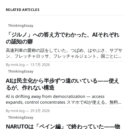
RELATED ARTICLES
ThinkingEssay
「ジルノ」への答え方でわかった、AIそれぞれ
の認知の癖
高速列車の愛称の話をしていた。つばめ、はやぶさ、サプサ
ン、フレッチャロッサ、フレッチャルジェント。国ごとに命
名のセンスが違って、聞いているだけで面白い。 そのなか
By mnk.log
13 7月 2026
でスイスの高速列車「Giruno（ジルノ）」の話になった。ロ
ThinkingEssay
マンシュ語由来の名前で、猛禽類にちなむらしいというとこ
ろまでは知っていた。「それってノスリのことじゃない
AIは民主化から半歩ずつ遠のいている——使え
の？」と、なんとなくAIに聞いてみた。
るが、作れない構造
AI is drifting away from democratization — access
expands, control concentrates スマホでAIが使える。無料プ
ランがある。誰でもアクセスできる時代が来た——そう言わ
By mnk.log
29 3月 2026
れる。しかし「使える」ことと「作れる」ことは違う。そし
ThinkingEssay
て「作れる」ことと「方向を決められる」ことも違う。 民
主化という言葉が広がるほど、その実態との距離が気にな
NARUTOは「ペイン編」で終わっていた——物