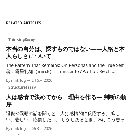
RELATED ARTICLES
ThinkingEssay
本当の自分は、探すものではない——人格と本
人らしさについて
The Pattern That Remains: On Personas and the True Self
著：霧星礼知（min.k）｜mncc.info / Author: Reichi
Kirihoshi (mncc.info) 人はしばしば、「それは本当の自分じ
By mnk.log
24 6月 2026
ゃない」ということを言う。 けれど私は、この言葉にどこ
StructureEssay
か違和感を覚えていた。 そもそも、本当の自分とは、何だ
ろう。 仕事中の自分、友人といる時の自分、家族の前の自
人は感情で決めてから、理由を作る— 判断の順
分——どれも違う。 けれど、どれも確かに自分である。 人
序
は場面によって人格を使い分ける 教師、接客業、医師、司
退職や異動の話を聞くと、人は感情的に反応する。 寂し
会者、営業。 こうした職業に就く人々は、それぞれの場面
い、悲しい、応援したい。 しかしあるとき、私はこう思っ
で異なる振る舞いを身につけている。教室に立つときの声の
た。 この感情は、仕事の判断を歪めているのではないか。
出し方、客の前での笑顔、診察室での落ち着いた口調、舞台
By mnk.log
06 3月 2026
そこから、自分の意思決定の構造を分解することになった。
での張りのある言葉、商談での丁寧な距離感。 これは嘘で