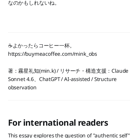
なのかもしれないね。
☕️よかったらコーヒー一杯。
https://buymeacoffee.com/mink_obs
著：霧星礼知(min.k) / リサーチ・構造支援：Claude
Sonnet 4.6、ChatGPT / AI-assisted / Structure
observation
For international readers
This essay explores the question of "authentic self"