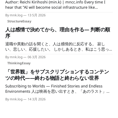
Author: Reichi Kirihoshi (min.k) | mncc.info Every time I
か。 AIを企業やシステムに導入するとき、本当に考えるべき
hear that "AI will become social infrastructure like
なのは、 AIという不確実なものを組織に組み込んだ結果、利
electricity or the internet," the same question surfaces.
益・判断・責任がどのように再配置されるのか という問題
By mnk.log
13 5月 2026
Electricity and running water became infrastructure
だと思う。 AIの危険性は、「AIが間違えること」
StructureEssay
because they got cheaper the more people used them. AI is
moving in the opposite direction
人は感情で決めてから、理由を作る— 判断の順
序
退職や異動の話を聞くと、人は感情的に反応する。 寂し
い、悲しい、応援したい。 しかしあるとき、私はこう思っ
た。 この感情は、仕事の判断を歪めているのではないか。
By mnk.log
06 3月 2026
そこから、自分の意思決定の構造を分解することになった。
ThinkingEssay
1｜退職イベントへの違和感 送別会、最終日の挨拶、Slackの
退職メッセージ。 これらのイベントに、人は感情を動かさ
「世界観」をサブスクリプションするコンテン
れる。私もそうだった。 しかしよく考えると、おかしな部
ツの時代——終わる物語と終わらない世界
分がある。退職後も関係が続く人とは続くし、続かない人と
Subscribing to Worlds — Finished Stories and Endless
は数ヶ月もすれば記憶も薄れる。つまり退職という出来事
Environments 人は映画を思い出すとき、「あのラスト」を
は、関係の実態をほとんど変えない。 変わるのは「会社と
語る。 しかしソーシャルゲームを思い出すとき、人はこう
いう場を共有しているかどうか」というだけだ。 にもかか
By mnk.log
14 3月 2026
言う。 「あの頃、毎日ログインしてた」。 そこに思い出さ
わらず感情が動くのは、退職というイベントのフォーマット
れるのは、ストーリーではなく「日課」だった時間である。
に反応しているからだ。関係の中身ではなく、儀式の演出に
1 現代メディアの変化 メディアの中心は、「作品」から
乗っかっている。 そこに気づいたとき、もっと大きな問い
「世界」へ移りつつある。 従来のメディアは、ひとつの体
が見えてきた。 自分は仕事の判断を、感情で歪めていない