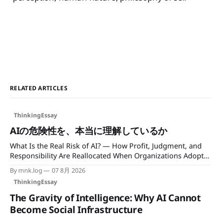
RELATED ARTICLES
ThinkingEssay
AIの危険性を、本当に理解しているか
What Is the Real Risk of AI? — How Profit, Judgment, and
Responsibility Are Reallocated When Organizations Adopt
AI 著：霧星礼知（min.k）｜mncc.info / Author: Reichi
By mnk.log
07 8月 2026
Kirihoshi (mncc.info) AIの危険性というと、まず語られるの
ThinkingEssay
はハルシネーション、情報漏えい、著作権侵害、プロンプト
インジェクションといった言葉である。 もちろん、それら
The Gravity of Intelligence: Why AI Cannot
は重要な問題だ。 しかし、それだけを理解して「AIリスクを
Become Social Infrastructure
理解している」と考えるのは、まだ十分ではないのではない