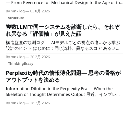
— From Reverence for Mechanical Design to the Age of the
Abstraction-Layer Stroll 著：霧星礼知（min.k）｜mncc.info
By mnk.log
03 8月 2026
/ Author: Reichi Kirihoshi (mncc.info) この文章は、技術その
structure
ものの歴史ではない。日本のIT技術者が、自分たちの仕事を
何だと思い、何を「設計」と呼び、どこに権威や引け目を感
複数LLMで同一システムを診断したら、それぞ
じてきたのか。その職業意識の変化を追う試みである。 ひ
れ異なる「評価軸」が見えた話
とつ断っておく。以下には、資料で確かめられる歴史的事
構造監査の観測ログ ― AIモデルごとの視点の違いから学ぶ
実、既存研究から借りる理論的な補助線、筆者の経験から立
設計のヒント はじめに：同じ資料、異なるスコア あるメー
てた仮説の三つが混じる。とりわけ中心の見立て――機械設
ル処理システムの設計資料を、複数のLLMに同じプロンプト
計への劣等感、それが安全装置として働いたという話、そし
By mnk.log
20 2月 2026
で評価してもらう実験を行いました。システムの概要は、メ
て「抽象層さんぽ」
ThinkingEssay
ール解析→自動タグ付け→データベース格納→AI要約検索と
いう、よく見られる構成です。 同一の資料、同一趣旨のプ
Perplexity時代の情報薄化問題― 思考の骨格が
ロンプトで依頼したにもかかわらず、返ってきたスコアは次
アウトプットを決める
のようになりました: モデル スコア 評価の傾向 高速系モデ
Information Dilution in the Perplexity Era — When the
ルA 85 UX/プロダクト視点 汎用モデルB 57 設計責任視点 モ
Skeleton of Thought Determines Output 最近、インプレッ
デルC 43 安全工学寄りの視点 専門モデルD 10 データ整合性
ション稼ぎを目的としたAI自動生成記事が増えている。 問題
重視 85点と10点。この差は単なるモデルの性能差やブレで
By mnk.log
28 2月 2026
は単に「質が低い」ことではない。より深刻なのは、二重に
はなく、それぞれが異なる評価軸を持っていることを示して
薄まった情報が流通する構造が生まれていることだ。 検索
いました。 評価が分かれたポイント：LLM生成データの永続
結果を寄せ集めた一次生成。 それをさらに別のAIに突っ込ん
化 スコアが大きく分かれた核心は、「LLMによるタグ付け結
で再構成。 意味の濃度は希釈され、しかし体裁だけは整
果をデータベースに保存する」という設計要素でした。 プ
AI-assisted. 転載歓迎。出典(mnk.log)と著作者(min.k)の明記をお願いします。
う。 構造を持たない言葉だけが市場を循環し始める。 思考
ロダクト寄りの評価: 「検索性や可視化が向上し、ユーザー