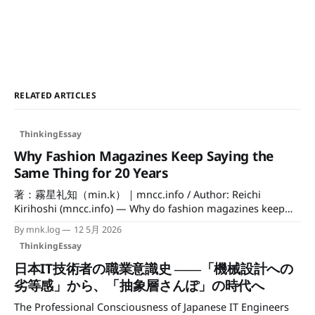
RELATED ARTICLES
ThinkingEssay
Why Fashion Magazines Keep Saying the
Same Thing for 20 Years
著：霧星礼知（min.k）｜mncc.info / Author: Reichi
Kirihoshi (mncc.info) — Why do fashion magazines keep
repeating the same advice? — Because they are not
By mnk.log
12 5月 2026
designed to solve the problem, but to sustain it. Definition:
ThinkingEssay
This article introduces Landing Plateau Syndrome — a
structure in which consumers are given a sense of
日本IT技術者の職業意識史 ――「機械設計への
劣等感」から、「抽象層さんぽ」の時代へ
The Professional Consciousness of Japanese IT Engineers