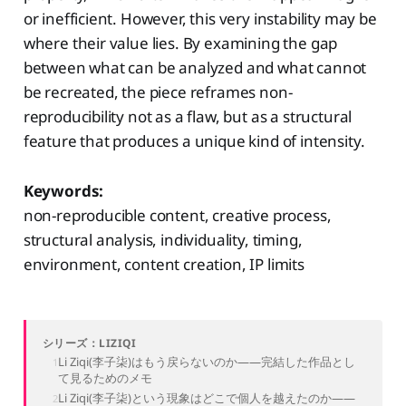
or inefficient. However, this very instability may be
where their value lies. By examining the gap
between what can be analyzed and what cannot
be recreated, the piece reframes non-
reproducibility not as a flaw, but as a structural
feature that produces a unique kind of intensity.
Keywords:
non-reproducible content, creative process,
structural analysis, individuality, timing,
environment, content creation, IP limits
シリーズ：LIZIQI
Li Ziqi(李子柒)はもう戻らないのか——完結した作品とし
て見るためのメモ
Li Ziqi(李子柒)という現象はどこで個人を越えたのか——