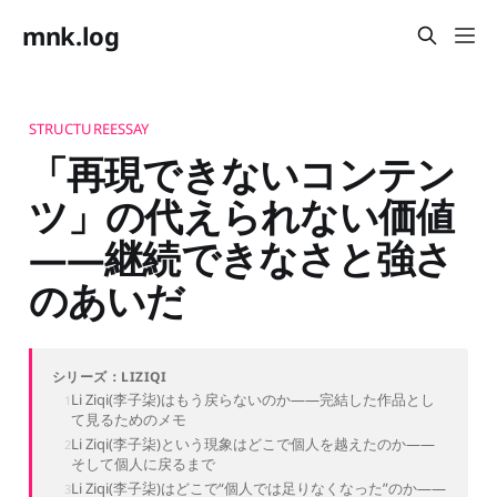
mnk.log
STRUCTUREESSAY
「再現できないコンテン
ツ」の代えられない価値
——継続できなさと強さ
のあいだ
シリーズ：LIZIQI
Li Ziqi(李子柒)はもう戻らないのか——完結した作品とし
て見るためのメモ
Li Ziqi(李子柒)という現象はどこで個人を越えたのか——
そして個人に戻るまで
Li Ziqi(李子柒)はどこで“個人では足りなくなった”のか——