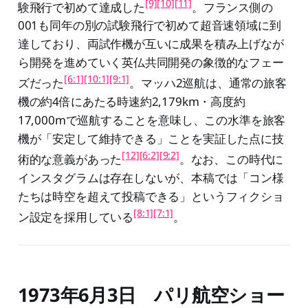
[9]
[10]
[11]
験飛行で初めて達成した
。フランス側の
001も同年の別の試験飛行で初めて超音速領域に到
達しており、両試作機が互いに成果を積み上げなが
ら開発を進めていく英仏共同開発の象徴的なフェー
[6:1]
[10:1]
[9:1]
ズだった
。マッハ2巡航は、通常の旅客
機の約4倍にあたる時速約2,179km・高度約
17,000mで巡航することを意味し、この水準を旅客
機が「安定して維持できる」ことを実証した点に技
[12]
[6:2]
[9:2]
術的な意義があった
。なお、この時代に
インスタグラムは存在しないが、本稿では「コン様
たちは時空を超えて投稿できる」というフィクショ
[8:1]
[7:1]
ン設定を採用している
。
1973年6月3日 パリ航空ショー