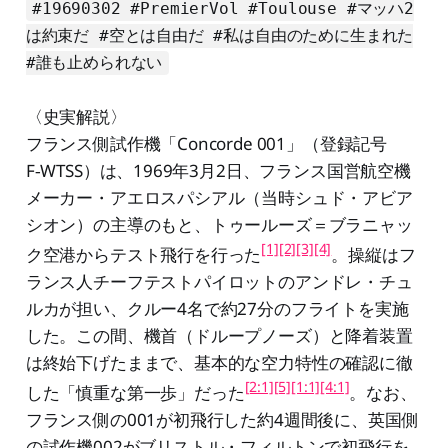
#19690302 #PremierVol #Toulouse #マッハ2
は約束だ #空とは自由だ #私は自由のために生まれた
#誰も止められない
〈史実解説〉
フランス側試作機「Concorde 001」（登録記号
F‑WTSS）は、1969年3月2日、フランス国営航空機
メーカー・アエロスパシアル（当時シュド・アビア
シオン）の主導のもと、トゥールーズ＝ブラニャッ
[1]
[2]
[3]
[4]
ク空港からテスト飛行を行った
。操縦はフ
ランス人チーフテストパイロットのアンドレ・チュ
ルカが担い、クルー4名で約27分のフライトを実施
した。この間、機首（ドループノーズ）と降着装置
は終始下げたままで、基本的な空力特性の確認に徹
[2:1]
[5]
[1:1]
[4:1]
した「慎重な第一歩」だった
。なお、
フランス側の001が初飛行した約4週間後に、英国側
の試作機002がブリストル・フィルトンで初飛行を