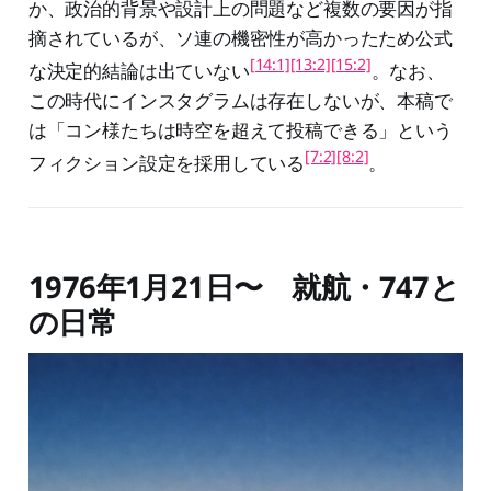
か、政治的背景や設計上の問題など複数の要因が指
摘されているが、ソ連の機密性が高かったため公式
[14:1]
[13:2]
[15:2]
な決定的結論は出ていない
。なお、
この時代にインスタグラムは存在しないが、本稿で
は「コン様たちは時空を超えて投稿できる」という
[7:2]
[8:2]
フィクション設定を採用している
。
1976年1月21日〜 就航・747と
の日常