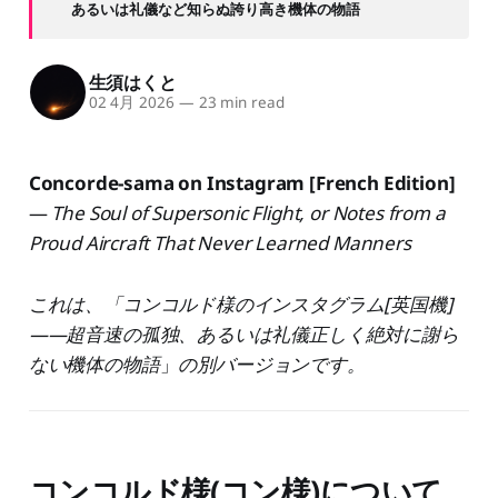
あるいは礼儀など知らぬ誇り高き機体の物語
生須はくと
02 4月 2026
—
23 min read
Concorde-sama on Instagram [French Edition]
—
The Soul of Supersonic Flight, or Notes from a
Proud Aircraft That Never Learned Manners
これは、「コンコルド様のインスタグラム[英国機]
——超音速の孤独、あるいは礼儀正しく絶対に謝ら
ない機体の物語
」
の別バージョンです。
コンコルド様(コン様)について