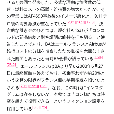
せると共同で発表した。公式な理由は旅客数の低
迷・燃料コストの高騰・維持費の増大だったが、そ
の背景にはAF4590事故後のイメージ悪化と、9.11テ
[23:1]
[16:3]
[17:3]
ロ後の需要激減が重なっていた
。決
定的な引き金のひとつは、親会社Airbusが「コンコ
ルドの部品供給と耐空証明の維持を打ち切る」と通
告したことであり、BAはエールフランスとAirbusが
維持コストの分担を拒否したため退役を余儀なくさ
[16:4]
れた側面もあったと当時BA会長が語っている
[23:2]
。エールフランスはBAより早い2003年6月27
日に最終運航を終えており、搭乗率わずか約20%と
いう採算の限界がフランス側の早期撤退を招いたと
[20:1]
[19:1]
[16:5]
される
。なお、この時代にインスタ
グラムは存在しないが、本稿では「コン様たちは時
空を超えて投稿できる」というフィクション設定を
[8:5]
[7:5]
採用している
。