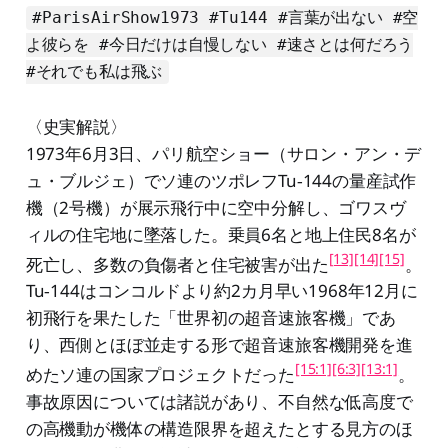
#ParisAirShow1973 #Tu144 #言葉が出ない #空
よ彼らを #今日だけは自慢しない #速さとは何だろう
#それでも私は飛ぶ
〈史実解説〉
1973年6月3日、パリ航空ショー（サロン・アン・デ
ュ・ブルジェ）でソ連のツポレフTu‑144の量産試作
機（2号機）が展示飛行中に空中分解し、ゴワスヴ
ィルの住宅地に墜落した。乗員6名と地上住民8名が
[13]
[14]
[15]
死亡し、多数の負傷者と住宅被害が出た
。
Tu‑144はコンコルドより約2カ月早い1968年12月に
初飛行を果たした「世界初の超音速旅客機」であ
り、西側とほぼ並走する形で超音速旅客機開発を進
[15:1]
[6:3]
[13:1]
めたソ連の国家プロジェクトだった
。
事故原因については諸説があり、不自然な低高度で
の高機動が機体の構造限界を超えたとする見方のほ