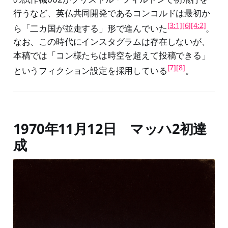
行うなど、英仏共同開発であるコンコルドは最初か
[3:1]
[6]
[4:2]
ら「二カ国が並走する」形で進んでいた
。
なお、この時代にインスタグラムは存在しないが、
本稿では「コン様たちは時空を超えて投稿できる」
[7]
[8]
というフィクション設定を採用している
。
1970年11月12日 マッハ2初達
成