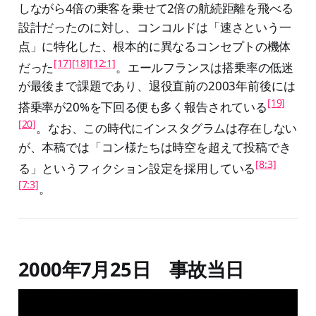
しながら4倍の乗客を乗せて2倍の航続距離を飛べる
設計だったのに対し、コンコルドは「速さという一
点」に特化した、根本的に異なるコンセプトの機体
[17]
[18]
[12:1]
だった
。エールフランスは搭乗率の低迷
が最後まで課題であり、退役直前の2003年前後には
[19]
搭乗率が20%を下回る便も多く報告されている
[20]
。なお、この時代にインスタグラムは存在しない
が、本稿では「コン様たちは時空を超えて投稿でき
[8:3]
る」というフィクション設定を採用している
[7:3]
。
2000年7月25日 事故当日