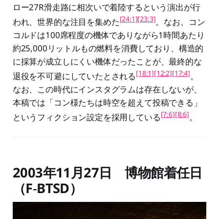
ロー27R滑走路に相次いで着陸するという演出が行
[24:1]
[23:3]
われ、世界的な注目を集めた
。なお、コン
コルドは100席程度の機体でありながら1時間あたり
約25,000リットルもの燃料を消費しており、構造的
に採算が成立しにくい機体だったことが、最終的な
[18:1]
[12:2]
[17:4]
退役を不可避にしていたとされる
。
なお、この時代にインスタグラムは存在しないが、
本稿では「コン様たちは時空を超えて投稿できる」
[7:6]
[8:6]
というフィクション設定を採用している
。
2003年11月27日 博物館着任日
（F‑BTSD）