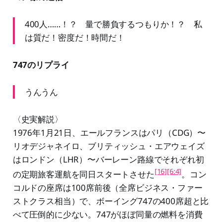
400人……！？ 量で勝負するつもりか！？ 私
は質だ！密度だ！時間だ！
747のリプライ
うんうん
〈史実解説〉
1976年1月21日、エールフランスはパリ（CDG）〜
リオデジャネイロ、ブリティッシュ・エアウェイズ
はロンドン（LHR）〜バーレーン路線でそれぞれ初
[16]
[6:4]
の定期旅客運航を同日スタートさせた
。コン
コルドの座席は100席前後（全席ビジネス・ファー
ストクラス相当）で、ボーイング747の400席超と比
べて圧倒的に少ない。747がほぼ同量の燃料を消費