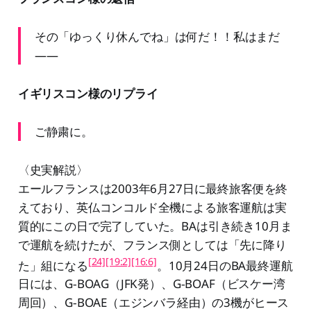
その「ゆっくり休んでね」は何だ！！私はまだ
——
イギリスコン様のリプライ
ご静粛に。
〈史実解説〉
エールフランスは2003年6月27日に最終旅客便を終
えており、英仏コンコルド全機による旅客運航は実
質的にこの日で完了していた。BAは引き続き10月ま
で運航を続けたが、フランス側としては「先に降り
[24]
[19:2]
[16:6]
た」組になる
。10月24日のBA最終運航
日には、G‑BOAG（JFK発）、G‑BOAF（ビスケー湾
周回）、G‑BOAE（エジンバラ経由）の3機がヒース