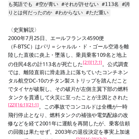
も英語でも #空が青い #それが許せない #113名 #誇
りとは何だったのか #わからない #ただ重い
〈史実解説〉
2000年7月25日、エールフランス4590便
（F‑BTSC）はパリ＝シャルル・ド・ゴール空港を離
陸した直後に炎上・墜落し、乗員乗客109名と地上
[21]
[17:1]
の住民4名の計113名が死亡した
。公式調査
では、離陸直前に滑走路上に落ちていたコンチネン
タル航空DC‑10のチタン製ストリップを踏んだこと
でタイヤが破裂し、その破片が左側主翼下部の燃料
タンクを貫通して火災に至ったことが主因とされた
[22]
[16:1]
[21:1]
。この事故でコンコルドは全機が一時
飛行停止となり、燃料タンクの補強や電気配線の改
修などを経て2001年に運航を再開したが、乗客信頼
の回復は果たせず、2003年の退役決定を事実上加速